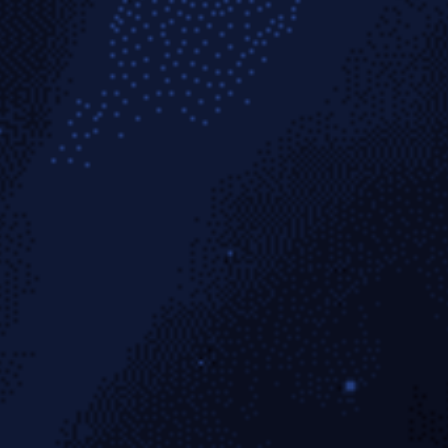
本赛季亚冠精英联赛决赛