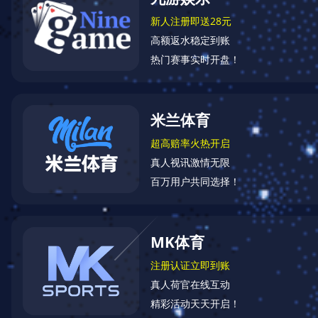
小卡正负值创佳绩哈登曾狂
2026-06-13 04:50
40 次阅读
首页
/
体育资讯
在现代篮球赛场上，明星球员的表现往往成