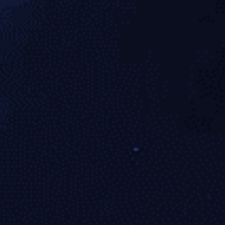
话题。近日，前法...
本赛季亚冠精英联赛的决赛对决
2026-08-08
莱因克尔看好阿森纳前景
雷霆队和掘金队都...
在近期的足球话题中，前英格兰
2026-08-05