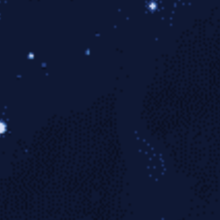
了良好的团队配合意识。在面对严密防守时，他能够冷静分析情
守端，为球队提供更多保障，使整个团队更加稳定。这种全面性让
。
员中并不常见。他通过不断努力训练，不断完善自己的技术，希
让我们看到了未来篮球界的新希望。
的新趋势
看到如今NBA已经进入了一个全新的时代。在这个时代里，越来
的大个子主宰内线，现在后卫和锋线球员也开始崭露头角，各类
各项先进数据分析工具使教练组更加科学地指导训练和制定战术
综合实力的重要参考标准。而这一切的发展也促成了更具竞争力