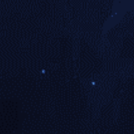
在当今足球界，球员的表现常常成为媒体和球迷热议的
2026-06-29
火蜜期待雷霆胜利助力争夺湖人掘金冲击
在当前的NBA赛季中，西部联盟的竞争愈发激烈，其中
2026-07-21