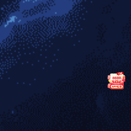
训练，提高他们应对复杂局面的能力。同
在这样的背景下，新一代篮球明星正在快速
浪潮。从个人技术到团队合作，再到数据分析
用自己的光芒照亮整个赛季，也推动着整个
人才涌现，他们将继续书写属于自己的传奇篇章，同