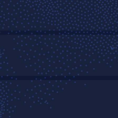
砍60分一人表现更是惊人达到57分
为比赛的焦点。最近，小卡（科怀·伦纳德）以其惊人的正负值