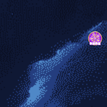
况，并迅速做出决策，将皮球传给处于最佳
他的57分显得尤为珍贵，不仅仅是数据上
望有朝一日可以与那些传奇人物并肩作战，
越多优秀运动员涌现，他们各具特色但又共
打法层出不穷，为观众奉献了一幕幕精彩绝
。这直接提升了运动员们的数据表现，例如
与观赏性的赛事，让篮球文化进一步深入人